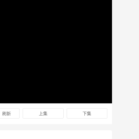
刷新
上集
下集